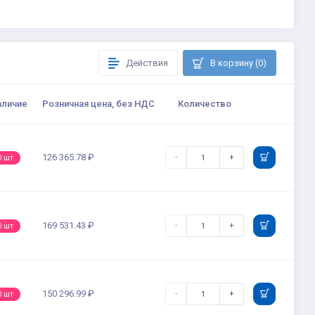
Действия
В корзину (0)
аличие
Розничная цена, без НДС
Количество
126 365.78 ₽
-
+
0 шт
169 531.43 ₽
-
+
0 шт
150 296.99 ₽
-
+
0 шт