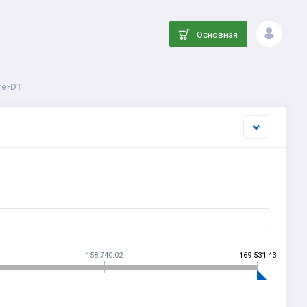
Основная
re-DT
158 740.02
169 531.43