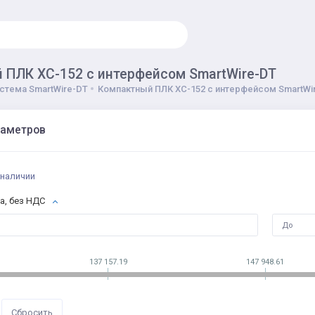
 ПЛК XC-152 с интерфейсом SmartWire-DT
стема SmartWire-DT
Компактный ПЛК XC-152 с интерфейсом SmartWi
раметров
 наличии
а, без НДС
137 157.19
147 948.61