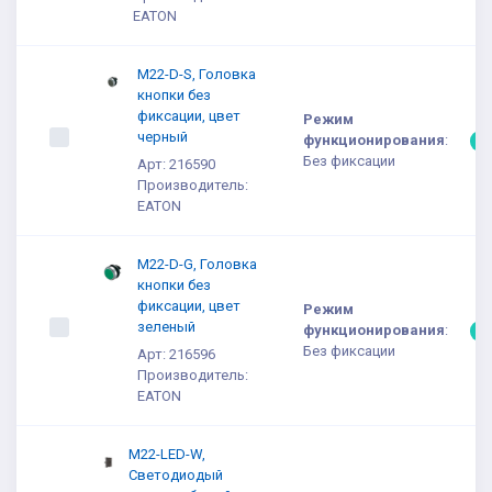
EATON
M22-D-S, Головка
кнопки без
фиксации, цвет
Режим
черный
функционирования
:
5
Без фиксации
Арт: 216590
Производитель:
EATON
M22-D-G, Головка
кнопки без
фиксации, цвет
Режим
зеленый
функционирования
:
5
Без фиксации
Арт: 216596
Производитель:
EATON
M22-LED-W,
Светодиодый