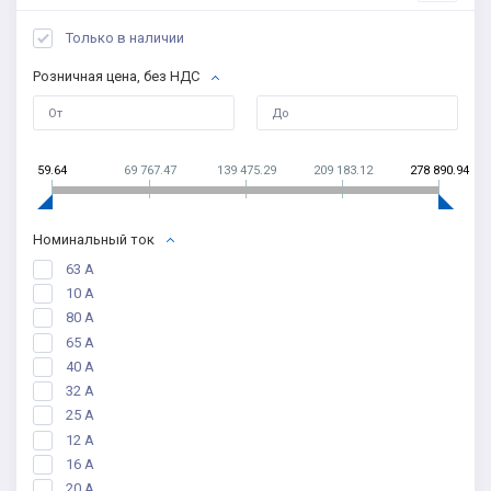
Только в наличии
Розничная цена, без НДС
59.64
69 767.47
139 475.29
209 183.12
278 890.94
Номинальный ток
63 А
10 A
80 А
65 А
40 А
32 А
25 А
12 А
16 А
20 А