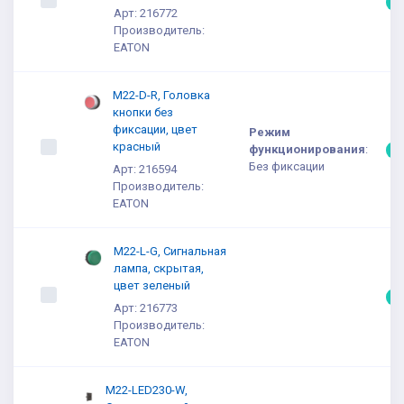
5
Арт: 216772
Производитель:
EATON
M22-D-R, Головка
кнопки без
фиксации, цвет
Режим
красный
функционирования
:
5
Без фиксации
Арт: 216594
Производитель:
EATON
M22-L-G, Сигнальная
лампа, скрытая,
цвет зеленый
5
Арт: 216773
Производитель:
EATON
M22-LED230-W,