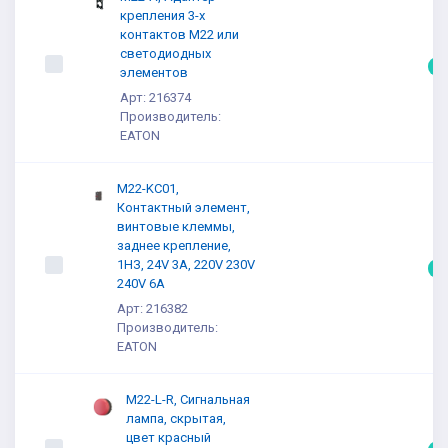
крепления 3-х
контактов M22 или
светодиодных
5
элементов
Арт: 216374
Производитель:
EATON
M22-KC01,
Контактный элемент,
винтовые клеммы,
заднее крепление,
1НЗ, 24V 3A, 220V 230V
5
240V 6A
Арт: 216382
Производитель:
EATON
M22-L-R, Сигнальная
лампа, скрытая,
цвет красный