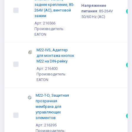
заднее крепление, 85-
Напряжение
264V (АС), винтовой
питания
:
85-264V
5
зажим
50/60 Hz (AC)
Арт: 216566
Производитель:
EATON
M22-IVS, Адаптер
для монтажа кнопок
M22 на DIN-рейку
5
Арт: 216400
Производитель:
EATON
M22-T-D, Защитная
прозрачная
мембрана для
управляющих
5
элементов
Арт: 216395
Производитель: