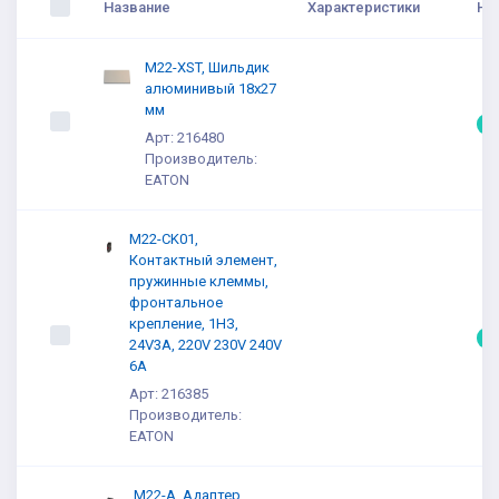
Название
Характеристики
На
M22-XST, Шильдик
алюминивый 18x27
мм
5
Арт: 216480
Производитель:
EATON
M22-CK01,
Контактный элемент,
пружинные клеммы,
фронтальное
крепление, 1НЗ,
5
24V3A, 220V 230V 240V
6A
Арт: 216385
Производитель:
EATON
M22-A, Адаптер