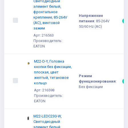
Светодиодный
элемент белый,
фронтальное
Напряжение
крепление, 85-264V
питания
:
85-264V
5
(AC), винтовой
50/60 Hz (AC)
зажим
Арт: 216563
Производитель:
EATON
M22-D-Y, Головка
кнопки без фиксации,
плоская, цвет
Режим
желтый, титановое
функционирования
:
5
кольцо
Без фиксации
Арт: 216598
Производитель:
EATON
M22-LEDC230-W,
Светодиодный
элемент белый,