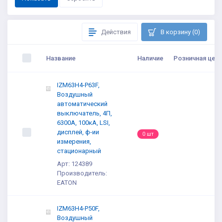
Действия
В корзину (0)
Название
Наличие
Розничная цена
IZM63H4-P63F,
Воздушный
автоматический
выключатель, 4П,
6300А, 100кА, LSI,
дисплей, ф-ии
0 шт
измерения,
стационарный
Арт: 124389
Производитель:
EATON
IZM63H4-P50F,
Воздушный